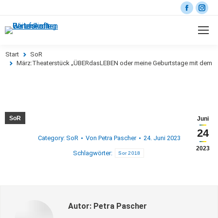
Start
SoR
Sie befinden sich hier:
März:Theaterstück „ÜBERdasLEBEN oder meine Geburtstage mit dem F
SoR
Juni
24
Category:
SoR
Von
Petra Pascher
24. Juni 2023
2023
Schlagwörter:
Sor 2018
Autor:
Petra Pascher