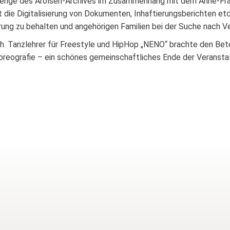
lenge des Arolsen-Archives im Zusammenhang mit dem Anne-Fr
ie Digitalisierung von Dokumenten, Inhaftierungsberichten etc.
erung zu behalten und angehörigen Familien bei der Suche nach V
h. Tanzlehrer für Freestyle und HipHop „NENO“ brachte den Bet
oreografie – ein schönes gemeinschaftliches Ende der Veransta