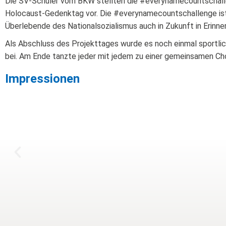
Die SV-Schüler vom BKW stellten die #everynamecountschal
Holocaust-Gedenktag vor. Die #everynamecountschallenge ist d
Überlebende des Nationalsozialismus auch in Zukunft in Erinn
Als Abschluss des Projekttages wurde es noch einmal sportlic
bei. Am Ende tanzte jeder mit jedem zu einer gemeinsamen Ch
Impressionen