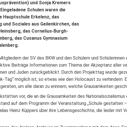
sprävention) und Sonja Kremers
Eingeladene Schulen waren die
 Hauptschule Erkelenz, das
 und Soziales aus Geilenkirchen, das
Heinsberg, das Cornelius-Burgh-
enberg, das Cusanus Gymnasium
lenberg.
 Mitgliedern der SV des BKW und den Schülern und Schülerinnen 
aktive Beiträge Informationen zum Thema der Akzeptanz aller ve
nen und Juden zurückgeblickt. Durch den Projekttag wurde geze
k-Tag“ möglich ist, so etwas wie den Holocaust zu verhindern. 
eraten, um alle daran zu erinnern, welche Grausamkeiten gesche
stätten vor, die an die Grausamkeiten des Nationalsozialismus e
tand auf dem Programm der Veranstaltung „Schule gestalten – V
alias Heinz Küppers über ihre Lebensgeschichte, die leider mit