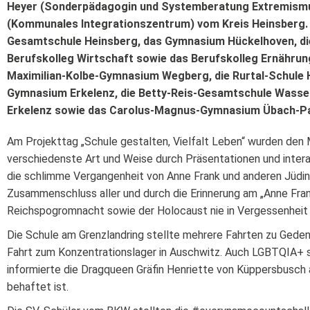
Heyer (Sonderpädagogin und Systemberatung Extremismu
(Kommunales Integrationszentrum) vom Kreis Heinsberg. 
Gesamtschule Heinsberg, das Gymnasium Hückelhoven, die
Berufskolleg Wirtschaft sowie das Berufskolleg Ernährung
Maximilian-Kolbe-Gymnasium Wegberg, die Rurtal-Schule 
Gymnasium Erkelenz, die Betty-Reis-Gesamtschule Wass
Erkelenz sowie das Carolus-Magnus-Gymnasium Übach-Pa
Am Projekttag „Schule gestalten, Vielfalt Leben“ wurden den
verschiedenste Art und Weise durch Präsentationen und inter
die schlimme Vergangenheit von Anne Frank und anderen Jüdin
Zusammenschluss aller und durch die Erinnerung am „Anne Fran
Reichspogromnacht sowie der Holocaust nie in Vergessenheit g
Die Schule am Grenzlandring stellte mehrere Fahrten zu Gedenk
Fahrt zum Konzentrationslager in Auschwitz. Auch LGBTQIA+ s
informierte die Dragqueen Gräfin Henriette von Küppersbusch 
behaftet ist.