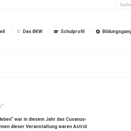
Aktuell
Das BKW
Schulprofil
ell
Das BKW
Schulprofil
Bildungsgan
n“
 leben“ war in diesem Jahr das Cusanus-
nnen dieser Veranstaltung waren Astrid