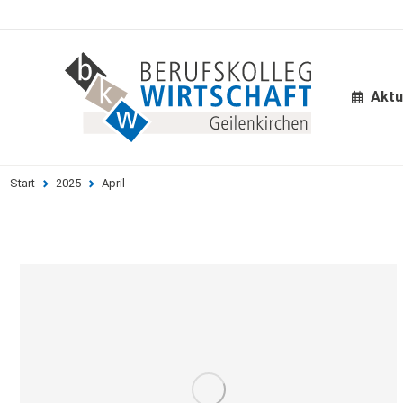
Aktu
Aktu
Start
2025
April
Sie befinden sich hier: