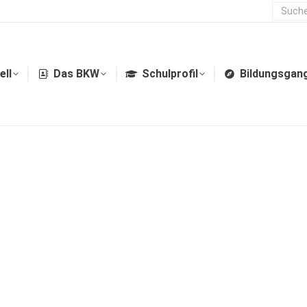
ell
Das BKW
Schulprofil
Bildungsgan
ell
Das BKW
Schulprofil
Bildungsgan