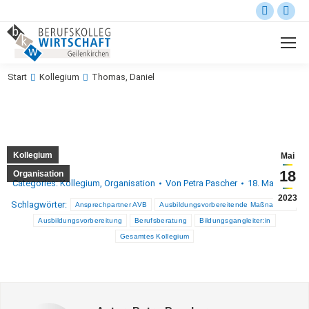
Start
Kollegium
Thomas, Daniel
Sie befinden sich hier:
Kollegium
Mai
18
Organisation
Categories:
Kollegium
,
Organisation
Von
Petra Pascher
18. Mai 2023
2023
Schlagwörter:
Ansprechpartner AVB
Ausbildungsvorbereitende Maßnahmen
Ausbildungsvorbereitung
Berufsberatung
Bildungsgangleiter:in
Gesamtes Kollegium