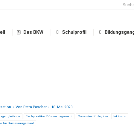
Aktuell
Das BKW
Schulprofil
ell
Das BKW
Schulprofil
Bildungsgan
sation
Von
Petra Pascher
18. Mai 2023
sgangleiter:in
Fachpraktiker Büromanagement
Gesamtes Kollegium
Inklusion
te für Büromanagemant