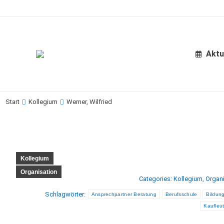
Aktu
Start
Kollegium
Werner, Wilfried
Sie befinden sich hier:
Kollegium
Organisation
Categories:
Kollegium
,
Organi
Schlagwörter:
Ansprechpartner Beratung
Berufsschule
Bildung
Kaufleu