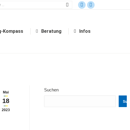
Bildungsgang-Kompass
Beratung
Infos
g-Kompass
Beratung
Infos
Suchen
Mai
18
Suc
2023