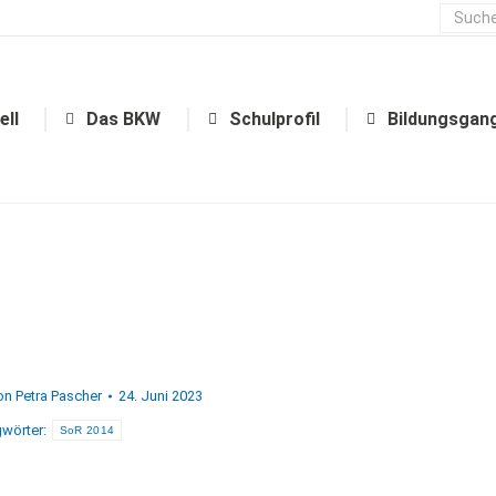
ell
Das BKW
Schulprofil
Bildungsgan
ell
Das BKW
Schulprofil
Bildungsgan
on
Petra Pascher
24. Juni 2023
wörter:
SoR 2014