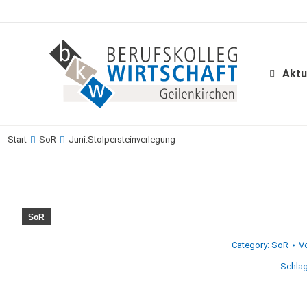
Aktu
Aktu
Start
SoR
Juni:Stolpersteinverlegung
Sie befinden sich hier:
SoR
Category:
SoR
V
Schlag