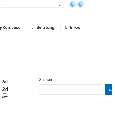
g-Kompass
Beratung
Infos
g-Kompass
Beratung
Infos
Suchen
Juni
24
Suc
2023