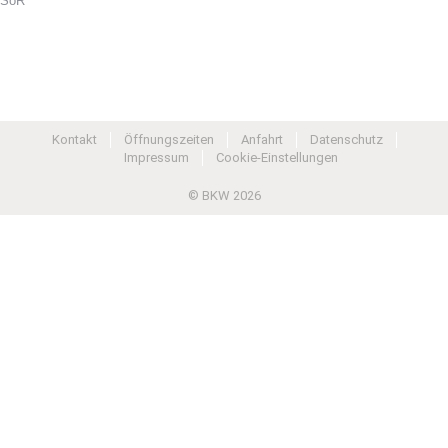
SoR
Kontakt
Öffnungszeiten
Anfahrt
Datenschutz
Impressum
Cookie-Einstellungen
© BKW 2026