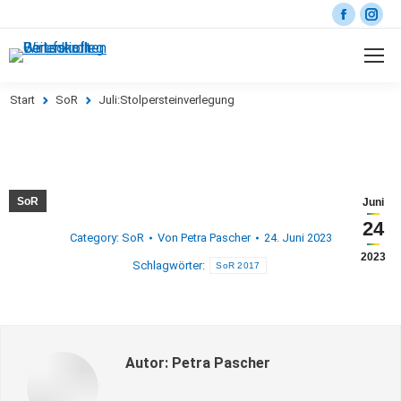
Start
SoR
Juli:Stolpersteinverlegung
Sie befinden sich hier:
SoR
Juni
24
Category:
SoR
Von
Petra Pascher
24. Juni 2023
2023
Schlagwörter:
SoR 2017
Autor:
Petra Pascher