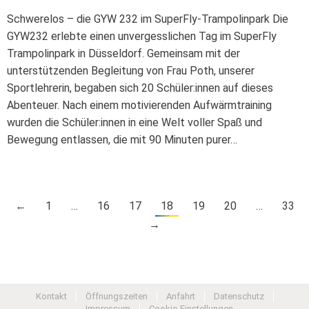
Schwerelos – die GYW 232 im SuperFly-Trampolinpark Die
GYW232 erlebte einen unvergesslichen Tag im SuperFly
Trampolinpark in Düsseldorf. Gemeinsam mit der
unterstützenden Begleitung von Frau Poth, unserer
Sportlehrerin, begaben sich 20 Schüler:innen auf dieses
Abenteuer. Nach einem motivierenden Aufwärmtraining
wurden die Schüler:innen in eine Welt voller Spaß und
Bewegung entlassen, die mit 90 Minuten purer…
←
1
…
16
17
18
19
20
…
33
→
Kontakt
Öffnungszeiten
Anfahrt
Datenschutz
Impressum
Cookie-Einstellungen