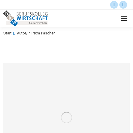
Start
Autor/in Petra Pascher
Sie befinden sich hier: