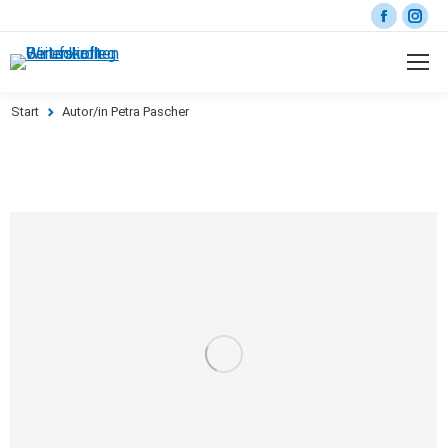
Start
Autor/in Petra Pascher
Sie befinden sich hier: