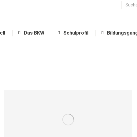
ell
Das BKW
Schulprofil
Bildungsgan
ell
Das BKW
Schulprofil
Bildungsgan