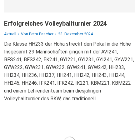
Erfolgreiches Volleyballturnier 2024
Aktuell
Von
Petra Pascher
23. Dezember 2024
Die Klasse HH233 der Höha streckt den Pokal in die Höhe
Insgesamt 29 Mannschaften gingen mit der AVI241,
BFS241, BFS242, EK241, GYI221, GYI231, GYI241, GYW221,
GYW222, GYW231, GYW232, GYW241, GYW242, HH233,
HH234, HH236, HH237, HH241, HH242, HH243, HH244,
HH245, HH246, IFK241, IFK242, IK221, KBM221, KBM222
und einem Lehrendenteam beim diesjährigen
Volleyballturnier des BKW, das traditionell…