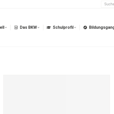
ell
Das BKW
Schulprofil
Bildungsgan
ell
Das BKW
Schulprofil
Bildungsgan