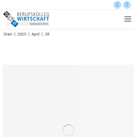
Start
2025
April
28
Sie befinden sich hier: