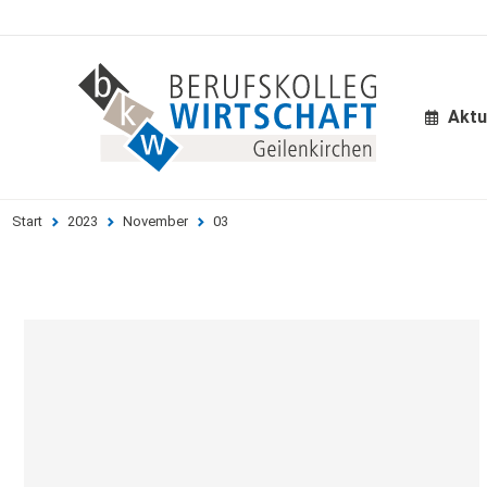
Aktu
Aktu
Start
2023
November
03
Sie befinden sich hier: