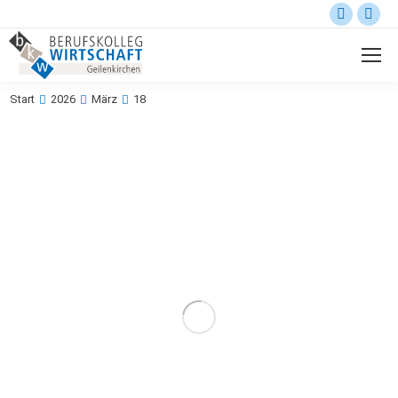
Start
2026
März
18
Sie befinden sich hier: