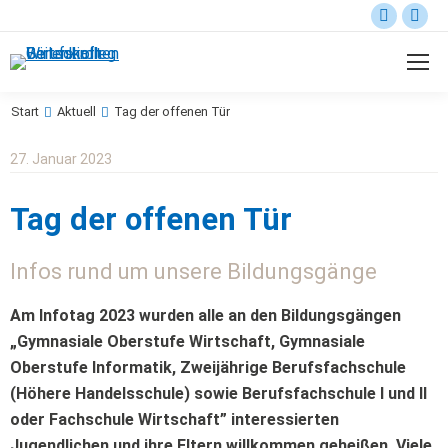
Start
Aktuell
Tag der offenen Tür
Sie befinden sich hier:
27. Januar 2023
Tag der offenen Tür
Infos rund um unsere Bildungsgänge
Am Infotag 2023 wurden alle an den Bildungsgängen
„Gymnasiale Oberstufe Wirtschaft, Gymnasiale
Oberstufe Informatik, Zweijährige Berufsfachschule
(Höhere Handelsschule) sowie Berufsfachschule I und II
oder Fachschule Wirtschaft” interessierten
Jugendlichen und ihre Eltern willkommen geheißen. Viele