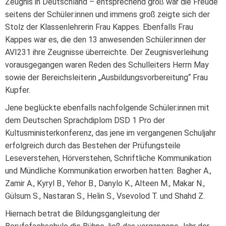
Zeugnis in Deutschland – entsprechend groß war die Freude
seitens der Schüler:innen und immens groß zeigte sich der
Stolz der Klassenlehrerin Frau Kappes. Ebenfalls Frau
Kappes war es, die den 13 anwesenden Schüler:innen der
AVI231 ihre Zeugnisse überreichte. Der Zeugnisverleihung
vorausgegangen waren Reden des Schulleiters Herrn May
sowie der Bereichsleiterin „Ausbildungsvorbereitung“ Frau
Kupfer.
Jene beglückte ebenfalls nachfolgende Schüler:innen mit
dem Deutschen Sprachdiplom DSD 1 Pro der
Kultusministerkonferenz, das jene im vergangenen Schuljahr
erfolgreich durch das Bestehen der Prüfungsteile
Leseverstehen, Hörverstehen, Schriftliche Kommunikation
und Mündliche Kommunikation erworben hatten: Bagher A.,
Zamir A., Kyryl B., Yehor B., Danylo K., Alteen M., Makar N.,
Gülsum S., Nastaran S., Helin S., Vsevolod T. und Shahd Z.
Hiernach betrat die Bildungsgangleitung der