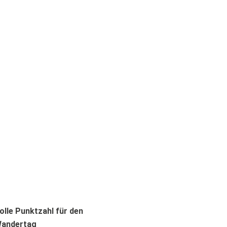
olle Punktzahl für den
Bereit für
andertag
15. Juli 2026