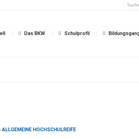
Aktuell
Das BKW
Schulprofil
ell
Das BKW
Schulprofil
Bildungsgan
e
ALLGEMEINE HOCHSCHULREIFE