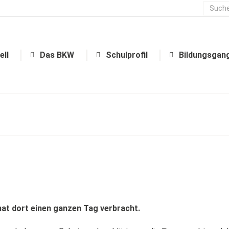
Aktuell
Das BKW
Schulprofil
ell
Das BKW
Schulprofil
Bildungsgan
at dort einen ganzen Tag verbracht.