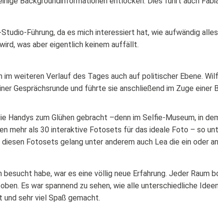
inige Backgroundinformationen entlocken. Dies führt auch Fabia
Studio-Führung, da es mich interessiert hat, wie aufwändig alles
wird, was aber eigentlich keinem auffällt.
en im weiteren Verlauf des Tages auch auf politischer Ebene. Wi
einer Gesprächsrunde und führte sie anschließend im Zuge einer
 Handys zum Glühen gebracht –denn im Selfie-Museum, in dem b
 mehr als 30 interaktive Fotosets für das ideale Foto – so un
i diesen Fotosets gelang unter anderem auch Lea die ein oder 
n besucht habe, war es eine völlig neue Erfahrung. Jeder Raum bo
oben. Es war spannend zu sehen, wie alle unterschiedliche Ideen
 und sehr viel Spaß gemacht.