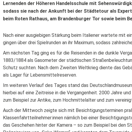
Lernenden der Höheren Handelsschule mit Sehenswürdigke
sodass sie nach der Ankunft bei der Städtetour als Exper
beim Roten Rathaus, am Brandenburger Tor sowie beim Be
Nach einer ausgiebigen Stärkung beim Italiener wartete mit e
gingen über drei Spielrunden an ihr Maximum, sodass zahlreiche
Am nächsten Tag ging es für die Reisenden in die dunkle Verg
1883/1884 als Gasometer der städtischen Straßenbeleuchtung 
Schutz suchten. Nach dem Zweiten Weltkrieg diente das Gebäu
als Lager für Lebensmittelreserven.
Im weiteren Verlauf des Tages stand das Deutschlandmuseum a
hierbei auf eine Zeitreise in die Vergangenheit. 2000 Jahre un
zum Beispiel zur Antike, zum Hochmittelalter und zum vereini
Auch der Mittwoch zeigte sich mit Besichtigungsterminen prall
Klassenfahrtteilnehmer:innen nämlich bei einer Besichtigungstou
das Geschehen hinter der Kamera – so zum Beispiel bei den St