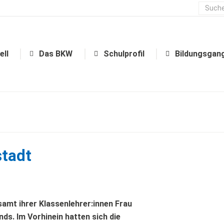
Aktuell
Das BKW
Schulprofil
ell
Das BKW
Schulprofil
Bildungsgan
stadt
amt ihrer Klassenlehrer:innen Frau
ds. Im Vorhinein hatten sich die