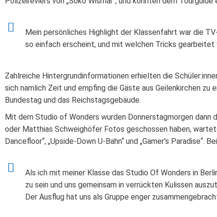
Polizeireviers von „Soko Wismar“, und konnten dem Tourguide e
Mein persönliches Highlight der Klassenfahrt war die TV-
so einfach erscheint, und mit welchen Tricks gearbeitet 
Zahlreiche Hintergrundinformationen erhielten die Schüler:inn
sich nämlich Zeit und empfing die Gäste aus Geilenkirchen zu 
Bundestag und das Reichstagsgebäude.
Mit dem Studio of Wonders wurden Donnerstagmorgen dann die
oder Matthias Schweighöfer Fotos geschossen haben, warteten
Dancefloor“, „Upside-Down U-Bahn“ und „Gamer’s Paradise“. Be
Als ich mit meiner Klasse das Studio Of Wonders in Berli
zu sein und uns gemeinsam in verrückten Kulissen auszut
Der Ausflug hat uns als Gruppe enger zusammengebracht