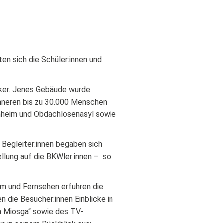
en sich die Schüler:innen und
nker. Jenes Gebäude wurde
Inneren bis zu 30.000 Menschen
enheim und Obdachlosenasyl sowie
Begleiter:innen begaben sich
ellung auf die BKWler:innen – so
lm und Fernsehen erfuhren die
n die Besucher:innen Einblicke in
en Miosga“ sowie des TV-