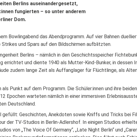
iten Berlins auseinandergesetzt,
t:innen fungierten – so unter anderem
rliner Dom.
inem Bowlingabend das Abendprogramm. Auf vier Bahnen duelliert
 Strikes und Spars auf den Bildschirmen aufblitzten.
angenheit Berlins – nämlich in den Geschichtsspeicher Fichtebu
errichtet und diente 1940 als Mutter-Kind-Bunker, in dessen 
de zudem lange Zeit als Auffanglager für Flüchtlinge, als Alt
ls Punkt auf dem Programm. Die Schüler:innen und ihre beiden 
d 12 Epochen warteten nämlich in einer immersiven Erlebnisausst
gten Deutschland.
 gefüllt: Geschichten, Anekdoten sowie Kniffs und Tricks bei Fi
r der TV-Studios in Berlin-Adlershof. In einigen Studios erhielte
udios von „The Voice Of Germany“, „Late Night Berlin“ und „Car