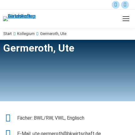
Start
Kollegium
Germeroth, Ute
Sie befinden sich hier:
Germeroth, Ute
Fächer: BWL/RW, VWL, Englisch
E-Mail: ute.germeroth@bkwirtschaft.de