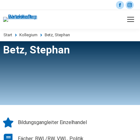
Start
Kollegium
Betz, Stephan
Sie befinden sich hier:
Betz, Stephan
Bildungsgangleiter Einzelhandel
Fächer: BWL/RW, VWL, Politik