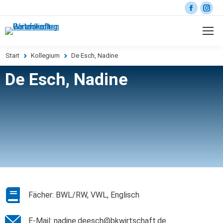
Start
Kollegium
De Esch, Nadine
Sie befinden sich hier:
De Esch, Nadine
Fächer: BWL/RW, VWL, Englisch
E-Mail: nadine.deesch@bkwirtschaft.de