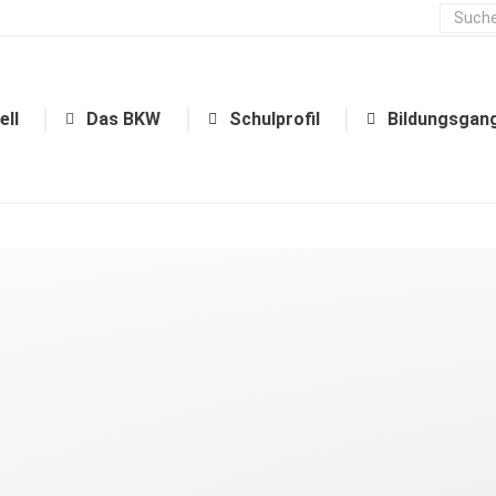
Aktuell
Das BKW
Schulprofil
ell
Das BKW
Schulprofil
Bildungsgan