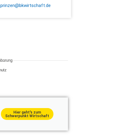
.prinzen@bkwirtschaft.de
nbarung
hutz
Hier geht's zum
Schwerpunkt Wirtschaft