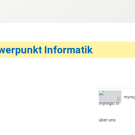
werpunkt Informatik
myreg