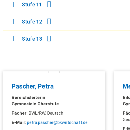
Stufe 11
Stufe 12
Stufe 13
Pascher, Petra
Me
Bereichsleiterin
Bil
Gymnasiale Oberstufe
Gym
Fächer:
BWL/RW, Deutsch
Fä
Ges
E-Mail:
petra.pascher@bkwirtschaft.de
E-M