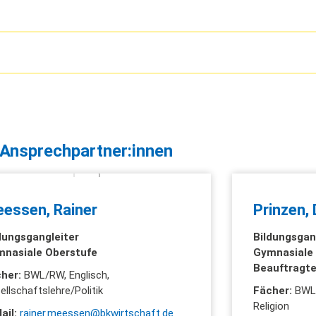
Ansprechpartner:innen
essen, Rainer
Prinzen, 
dungsgangleiter
Bildungsgan
nasiale Oberstufe
Gymnasiale
Beauftragte
cher:
BWL/RW, Englisch,
ellschaftslehre/Politik
Fächer:
BWL/
Religion
ail:
rainer.meessen@bkwirtschaft.de