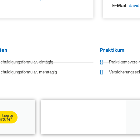
E-Mail:
david
ten
Praktikum
chuldigungsformular, eintägig
Praktikumsverei
chuldigungsformular, mehrtägig
Versicherungssc
artseite
stufe"